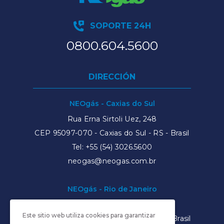
SOPORTE 24H
0800.604.5600
DIRECCIÓN
NEOgás - Caxias do Sul
Rua Erna Sirtoli Uez, 248
CEP 95097-070 - Caxias do Sul - RS - Brasil
Tel:
+55 (54) 3026.5600
neogas@neogas.com.br
NEOgás - Rio de Janeiro
Rua São José, 70, 13º andar
Este sitio web utiliza cookies para garantizar
CEP
20010-903
- Rio de Janeiro - RJ - Brasil