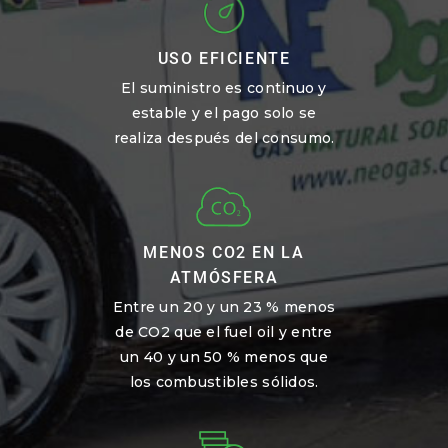
USO EFICIENTE
El suministro es continuo y
estable y el pago solo se
realiza después del consumo.
MENOS CO2 EN LA
ATMÓSFERA
Entre un 20 y un 23 % menos
de CO2 que el fuel oil y entre
un 40 y un 50 % menos que
los combustibles sólidos.