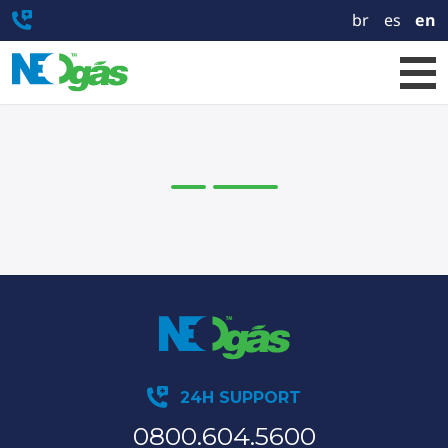
br
es
en
24H SUPPORT
0800.604.5600