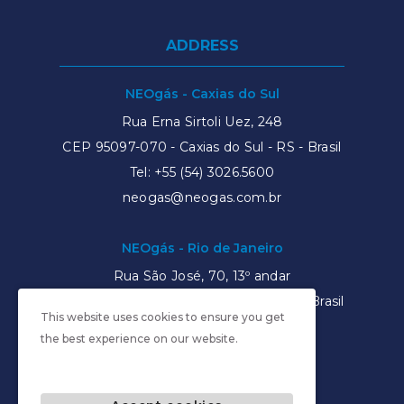
ADDRESS
NEOgás - Caxias do Sul
Rua Erna Sirtoli Uez, 248
CEP 95097-070 - Caxias do Sul - RS - Brasil
Tel:
+55 (54) 3026.5600
neogas@neogas.com.br
NEOgás - Rio de Janeiro
Rua São José, 70, 13º andar
CEP
20010-903
- Rio de Janeiro - RJ - Brasil
This website uses cookies to ensure you get
Tel: +55 (21) 3526.6550
the best experience on our website.
neogas@neogas.com.br
NEOgás © 2026 - All rights reserved